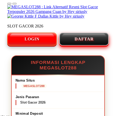
SLOT GACOR 2026
LOGIN
DAFTAR
INFORMASI LENGKAP
MEGASLOT288
Nama Situs
MEGASLOT288
Jenis Pasaran
Slot Gacor 2026
Minimal Deposit