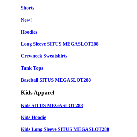
Shorts
New!
Hoodies
Long Sleeve SITUS MEGASLOT288
Crewneck Sweatshirts
Tank Tops
Baseball SITUS MEGASLOT288
Kids Apparel
Kids SITUS MEGASLOT288
Kids Hoodie
Kids Long Sleeve SITUS MEGASLOT288