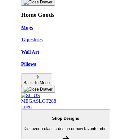
Home Goods
Mugs
Tapestries
Wall Art
Pillows
Back To Menu
Shop Designs
Discover a classic design or new favorite artist