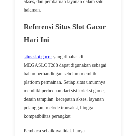
akses, dan pembaruan layanan dalam satu
halaman.
Referensi Situs Slot Gacor
Hari Ini
situs slot gacor
yang dibahas di
MEGASLOT288 dapat digunakan sebagai
bahan perbandingan sebelum memilih
platform permainan. Setiap situs umumnya
memiliki perbedaan dari sisi koleksi game,
desain tampilan, kecepatan akses, layanan
pelanggan, metode transaksi, hingga
kompatibilitas perangkat.
Pembaca sebaiknya tidak hanya