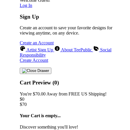
Welcome Guest!
Log In
Sign Up
Create an account to save your favorite designs for
viewing anytime, on any device.
Create an Account
Artist Sign Up
About TeePublic
Social
Responsibility
Create Account
Cart Preview (0)
You're
$70.00
Away from
FREE US Shipping!
$0
$70
Your Cart is empty...
Discover something you'll love!