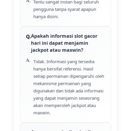
Tentu sangat instan bagi seluruh
pengguna tanpa syarat apapun
hanya disini.
Apakah informasi slot gacor
hari ini dapat menjamin
jackpot atau maxwin?
Tidak. Informasi yang tersedia
hanya bersifat referensi. Hasil
setiap permainan dipengaruhi oleh
mekanisme permainan yang
digunakan dan tidak ada informasi
yang dapat menjamin seseorang
akan memperoleh jackpot atau
maxwin.