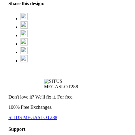
Share this design:
Don't love it? We'll fix it. For free.
100% Free Exchanges.
SITUS MEGASLOT288
Support