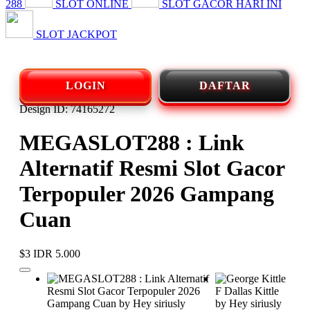
288
SLOT ONLINE
SLOT GACOR HARI INI
SLOT JACKPOT
LOGIN
DAFTAR
Design ID: 74165272
MEGASLOT288 : Link
Alternatif Resmi Slot Gacor
Terpopuler 2026 Gampang
Cuan
$3
IDR 5.000