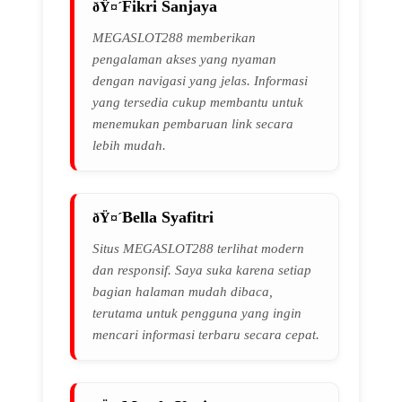
Fikri Sanjaya
MEGASLOT288 memberikan
pengalaman akses yang nyaman
dengan navigasi yang jelas. Informasi
yang tersedia cukup membantu untuk
menemukan pembaruan link secara
lebih mudah.
Bella Syafitri
Situs MEGASLOT288 terlihat modern
dan responsif. Saya suka karena setiap
bagian halaman mudah dibaca,
terutama untuk pengguna yang ingin
mencari informasi terbaru secara cepat.