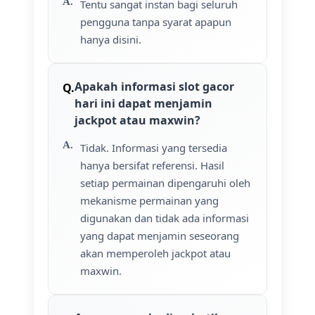
Tentu sangat instan bagi seluruh
pengguna tanpa syarat apapun
hanya disini.
Apakah informasi slot gacor
hari ini dapat menjamin
jackpot atau maxwin?
Tidak. Informasi yang tersedia
hanya bersifat referensi. Hasil
setiap permainan dipengaruhi oleh
mekanisme permainan yang
digunakan dan tidak ada informasi
yang dapat menjamin seseorang
akan memperoleh jackpot atau
maxwin.