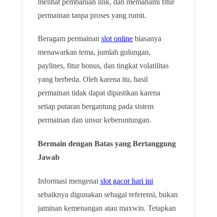
melihat pembaruan link, dan memahami fitur
permainan tanpa proses yang rumit.
Beragam permainan
slot online
biasanya
menawarkan tema, jumlah gulungan,
paylines, fitur bonus, dan tingkat volatilitas
yang berbeda. Oleh karena itu, hasil
permainan tidak dapat dipastikan karena
setiap putaran bergantung pada sistem
permainan dan unsur keberuntungan.
Bermain dengan Batas yang Bertanggung
Jawab
Informasi mengenai
slot gacor hari ini
sebaiknya digunakan sebagai referensi, bukan
jaminan kemenangan atau maxwin. Tetapkan