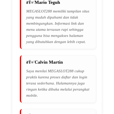
Mario Teguh
MEGASLOT288 memiliki tampilan situs
yang mudah dipahami dan tidak
membingungkan. Informasi link dan
menu utama tersusun rapi sehingga
pengguna bisa mengakses halaman
yang dibutuhkan dengan lebih cepat.
Calvin Martin
Saya menilai MEGASLOT288 cukup
praktis karena proses daftar dan login
terasa sederhana. Halamannya juga
ringan ketika dibuka melalui perangkat
mobile.