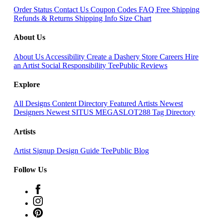
Order Status
Contact Us
Coupon Codes
FAQ
Free Shipping
Refunds & Returns
Shipping Info
Size Chart
About Us
About Us
Accessibility
Create a Dashery Store
Careers
Hire
an Artist
Social Responsibility
TeePublic Reviews
Explore
All Designs
Content Directory
Featured Artists
Newest
Designers
Newest SITUS MEGASLOT288
Tag Directory
Artists
Artist Signup
Design Guide
TeePublic Blog
Follow Us