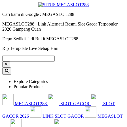
Cari kami di Google : MEGASLOT288
MEGASLOT288 : Link Alternatif Resmi Slot Gacor Terpopuler
2026 Gampang Cuan
Depo Sedikit Jadi Bukit MEGASLOT288
Rtp Terupdate Live Setiap Hari
Explore Categories
Popular Products
MEGASLOT288
SLOT GACOR
SLOT
GACOR 2026
LINK SLOT GACOR
MEGASLOT