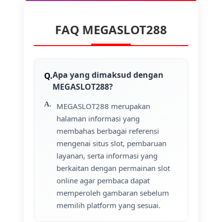
FAQ MEGASLOT288
Apa yang dimaksud dengan
MEGASLOT288?
MEGASLOT288 merupakan
halaman informasi yang
membahas berbagai referensi
mengenai situs slot, pembaruan
layanan, serta informasi yang
berkaitan dengan permainan slot
online agar pembaca dapat
memperoleh gambaran sebelum
memilih platform yang sesuai.