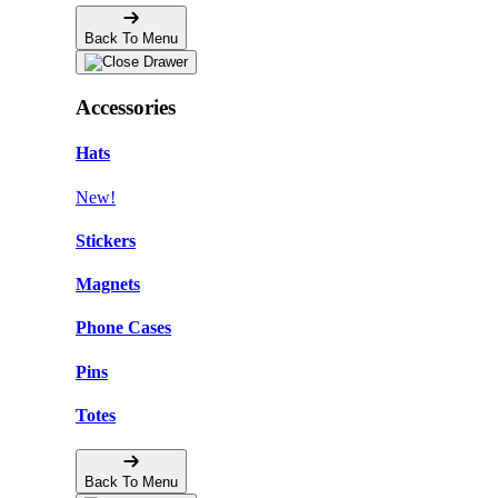
Back To Menu
Accessories
Hats
New!
Stickers
Magnets
Phone Cases
Pins
Totes
Back To Menu