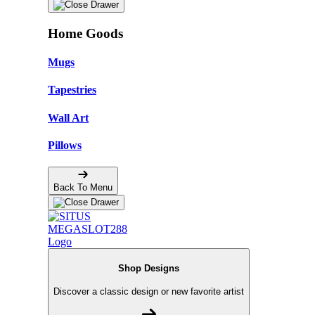
Home Goods
Mugs
Tapestries
Wall Art
Pillows
Back To Menu
Shop Designs
Discover a classic design or new favorite artist