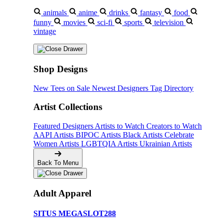
animals
anime
drinks
fantasy
food
funny
movies
sci-fi
sports
television
vintage
Shop Designs
New Tees on Sale
Newest Designers
Tag Directory
Artist Collections
Featured Designers
Artists to Watch
Creators to Watch
AAPI Artists
BIPOC Artists
Black Artists
Celebrate
Women Artists
LGBTQIA Artists
Ukrainian Artists
Back To Menu
Adult Apparel
SITUS MEGASLOT288