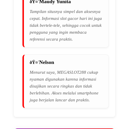
Maudy Yunita
Tampilan situsnya simpel dan aksesnya
cepat. Informasi slot gacor hari ini juga
tidak bertele-tele, sehingga cocok untuk
pengguna yang ingin membaca
referensi secara praktis.
Nelson
Menurut saya, MEGASLOT288 cukup
nyaman digunakan karena informasi
disajikan secara ringkas dan tidak
berlebihan. Akses melalui smartphone
juga berjalan lancar dan praktis.