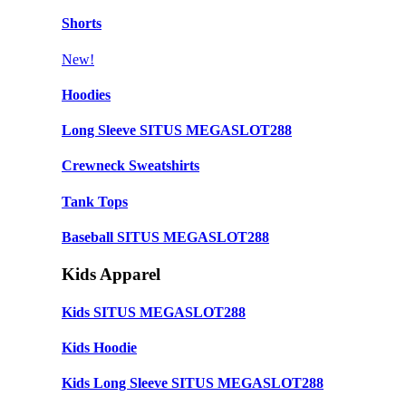
Shorts
New!
Hoodies
Long Sleeve SITUS MEGASLOT288
Crewneck Sweatshirts
Tank Tops
Baseball SITUS MEGASLOT288
Kids Apparel
Kids SITUS MEGASLOT288
Kids Hoodie
Kids Long Sleeve SITUS MEGASLOT288