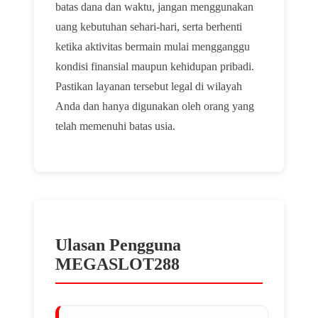
batas dana dan waktu, jangan menggunakan
uang kebutuhan sehari-hari, serta berhenti
ketika aktivitas bermain mulai mengganggu
kondisi finansial maupun kehidupan pribadi.
Pastikan layanan tersebut legal di wilayah
Anda dan hanya digunakan oleh orang yang
telah memenuhi batas usia.
Ulasan Pengguna
MEGASLOT288