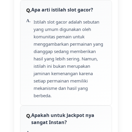
Apa arti istilah slot gacor?
Istilah slot gacor adalah sebutan
yang umum digunakan oleh
komunitas pemain untuk
menggambarkan permainan yang
dianggap sedang memberikan
hasil yang lebih sering. Namun,
istilah ini bukan merupakan
jaminan kemenangan karena
setiap permainan memiliki
mekanisme dan hasil yang
berbeda.
Apakah untuk Jackpot nya
sangat Instan?