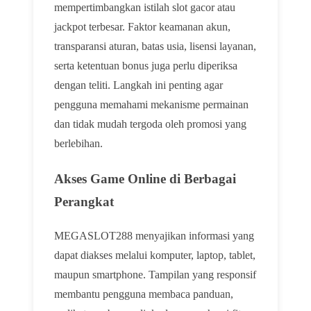
mempertimbangkan istilah slot gacor atau
jackpot terbesar. Faktor keamanan akun,
transparansi aturan, batas usia, lisensi layanan,
serta ketentuan bonus juga perlu diperiksa
dengan teliti. Langkah ini penting agar
pengguna memahami mekanisme permainan
dan tidak mudah tergoda oleh promosi yang
berlebihan.
Akses Game Online di Berbagai
Perangkat
MEGASLOT288 menyajikan informasi yang
dapat diakses melalui komputer, laptop, tablet,
maupun smartphone. Tampilan yang responsif
membantu pengguna membaca panduan,