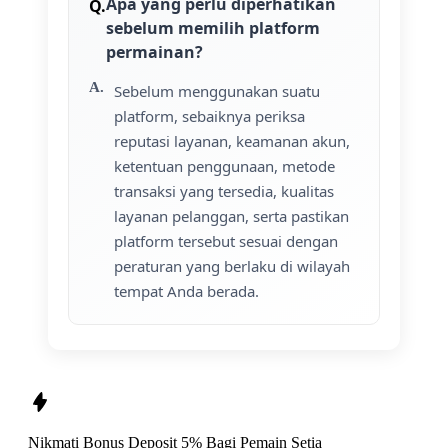
Apa yang perlu diperhatikan
sebelum memilih platform
permainan?
Sebelum menggunakan suatu
platform, sebaiknya periksa
reputasi layanan, keamanan akun,
ketentuan penggunaan, metode
transaksi yang tersedia, kualitas
layanan pelanggan, serta pastikan
platform tersebut sesuai dengan
peraturan yang berlaku di wilayah
tempat Anda berada.
Nikmati
Bonus Deposit 5%
Bagi Pemain Setia