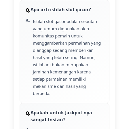
Apa arti istilah slot gacor?
Istilah slot gacor adalah sebutan
yang umum digunakan oleh
komunitas pemain untuk
menggambarkan permainan yang
dianggap sedang memberikan
hasil yang lebih sering. Namun,
istilah ini bukan merupakan
jaminan kemenangan karena
setiap permainan memiliki
mekanisme dan hasil yang
berbeda.
Apakah untuk Jackpot nya
sangat Instan?