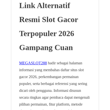
Link Alternatif
Resmi Slot Gacor
Terpopuler 2026
Gampang Cuan
MEGASLOT288
hadir sebagai halaman
informasi yang membahas daftar situs slot
gacor 2026, perkembangan permainan
populer, serta berbagai referensi yang sering
dicari oleh pengguna. Informasi disusun
secara ringkas agar pembaca dapat mengenali
pilihan permainan, fitur platform, metode