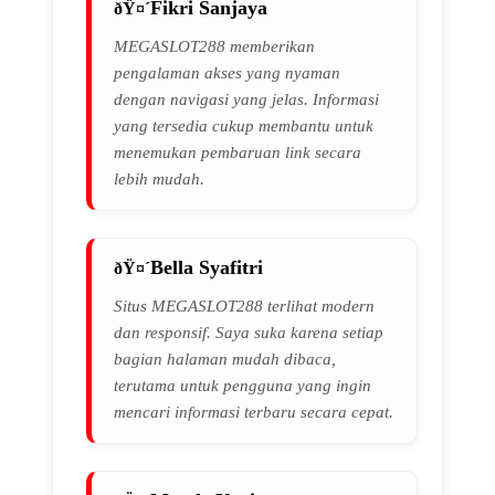
Fikri Sanjaya
MEGASLOT288 memberikan
pengalaman akses yang nyaman
dengan navigasi yang jelas. Informasi
yang tersedia cukup membantu untuk
menemukan pembaruan link secara
lebih mudah.
Bella Syafitri
Situs MEGASLOT288 terlihat modern
dan responsif. Saya suka karena setiap
bagian halaman mudah dibaca,
terutama untuk pengguna yang ingin
mencari informasi terbaru secara cepat.