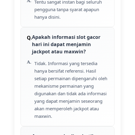
Tentu sangat instan bagi seluruh
pengguna tanpa syarat apapun
hanya disini.
Apakah informasi slot gacor
hari ini dapat menjamin
jackpot atau maxwin?
Tidak. Informasi yang tersedia
hanya bersifat referensi. Hasil
setiap permainan dipengaruhi oleh
mekanisme permainan yang
digunakan dan tidak ada informasi
yang dapat menjamin seseorang
akan memperoleh jackpot atau
maxwin.