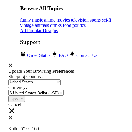
Browse All Topics
funny
music
anime
movies
television
sports
sci-fi
vintage
animals
drinks
food
politics
All Popular Designs
Support
Order Status
FAQ
Contact Us
Update Your Browsing Preferences
Shipping Country:
Currency:
Cancel
Katie:
5'10"
160