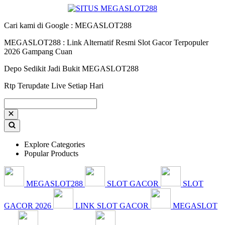
Cari kami di Google : MEGASLOT288
MEGASLOT288 : Link Alternatif Resmi Slot Gacor Terpopuler
2026 Gampang Cuan
Depo Sedikit Jadi Bukit MEGASLOT288
Rtp Terupdate Live Setiap Hari
Explore Categories
Popular Products
MEGASLOT288
SLOT GACOR
SLOT
GACOR 2026
LINK SLOT GACOR
MEGASLOT