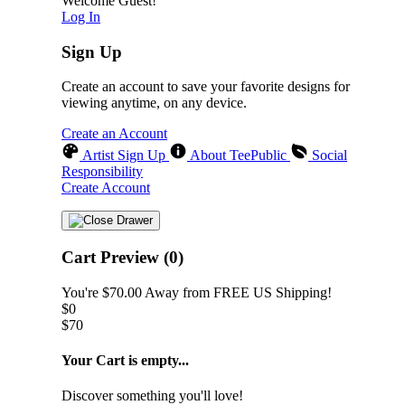
Welcome Guest!
Log In
Sign Up
Create an account to save your favorite designs for
viewing anytime, on any device.
Create an Account
Artist Sign Up
About TeePublic
Social
Responsibility
Create Account
Cart Preview (0)
You're
$70.00
Away from
FREE US Shipping!
$0
$70
Your Cart is empty...
Discover something you'll love!