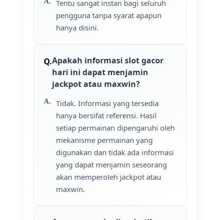
Tentu sangat instan bagi seluruh
pengguna tanpa syarat apapun
hanya disini.
Apakah informasi slot gacor
hari ini dapat menjamin
jackpot atau maxwin?
Tidak. Informasi yang tersedia
hanya bersifat referensi. Hasil
setiap permainan dipengaruhi oleh
mekanisme permainan yang
digunakan dan tidak ada informasi
yang dapat menjamin seseorang
akan memperoleh jackpot atau
maxwin.