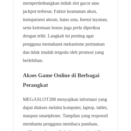
mempertimbangkan istilah slot gacor atau
jackpot terbesar. Faktor keamanan akun,
transparansi aturan, batas usia, lisensi layanan,
serta ketentuan bonus juga perlu diperiksa
dengan teliti. Langkah ini penting agar
pengguna memahami mekanisme permainan
dan tidak mudah tergoda oleh promosi yang
berlebihan.
Akses Game Online di Berbagai
Perangkat
MEGASLOT288 menyajikan informasi yang
dapat diakses melalui komputer, laptop, tablet,
maupun smartphone. Tampilan yang responsif
membantu pengguna membaca panduan,