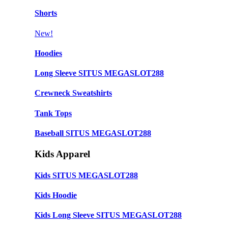
Shorts
New!
Hoodies
Long Sleeve SITUS MEGASLOT288
Crewneck Sweatshirts
Tank Tops
Baseball SITUS MEGASLOT288
Kids Apparel
Kids SITUS MEGASLOT288
Kids Hoodie
Kids Long Sleeve SITUS MEGASLOT288