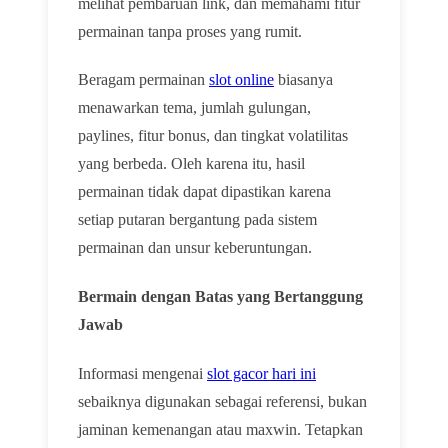
melihat pembaruan link, dan memahami fitur
permainan tanpa proses yang rumit.
Beragam permainan
slot online
biasanya
menawarkan tema, jumlah gulungan,
paylines, fitur bonus, dan tingkat volatilitas
yang berbeda. Oleh karena itu, hasil
permainan tidak dapat dipastikan karena
setiap putaran bergantung pada sistem
permainan dan unsur keberuntungan.
Bermain dengan Batas yang Bertanggung
Jawab
Informasi mengenai
slot gacor hari ini
sebaiknya digunakan sebagai referensi, bukan
jaminan kemenangan atau maxwin. Tetapkan