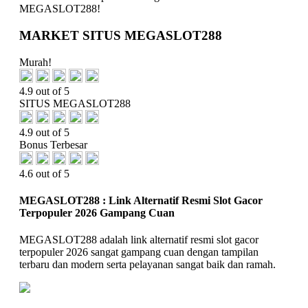
MEGASLOT288!
MARKET SITUS MEGASLOT288
Murah!
4.9 out of 5
SITUS MEGASLOT288
4.9 out of 5
Bonus Terbesar
4.6 out of 5
MEGASLOT288 : Link Alternatif Resmi Slot Gacor
Terpopuler 2026 Gampang Cuan
MEGASLOT288 adalah link alternatif resmi slot gacor
terpopuler 2026 sangat gampang cuan dengan tampilan
terbaru dan modern serta pelayanan sangat baik dan ramah.