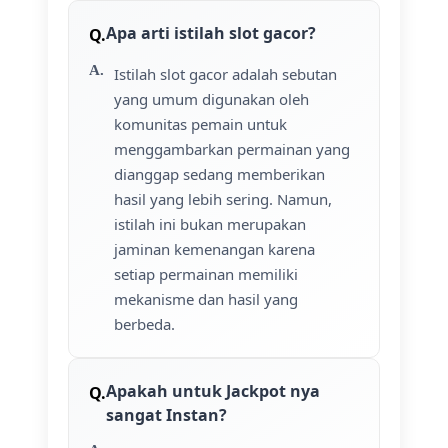
Apa arti istilah slot gacor?
Istilah slot gacor adalah sebutan
yang umum digunakan oleh
komunitas pemain untuk
menggambarkan permainan yang
dianggap sedang memberikan
hasil yang lebih sering. Namun,
istilah ini bukan merupakan
jaminan kemenangan karena
setiap permainan memiliki
mekanisme dan hasil yang
berbeda.
Apakah untuk Jackpot nya
sangat Instan?