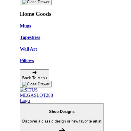
Home Goods
Mugs
Tapestries
Wall Art
Pillows
Back To Menu
Shop Designs
Discover a classic design or new favorite artist