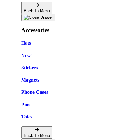
Back To Menu
Accessories
Hats
New!
Stickers
Magnets
Phone Cases
Pins
Totes
Back To Menu