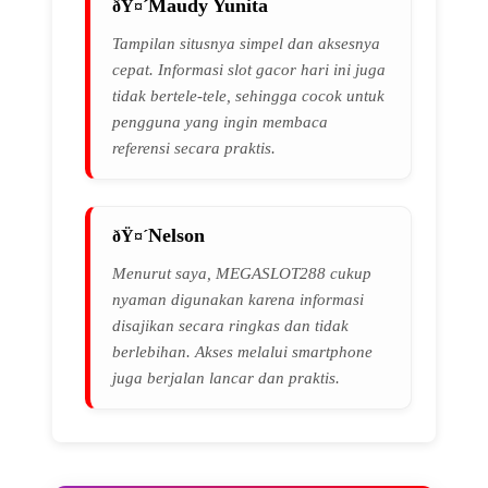
Maudy Yunita
Tampilan situsnya simpel dan aksesnya
cepat. Informasi slot gacor hari ini juga
tidak bertele-tele, sehingga cocok untuk
pengguna yang ingin membaca
referensi secara praktis.
Nelson
Menurut saya, MEGASLOT288 cukup
nyaman digunakan karena informasi
disajikan secara ringkas dan tidak
berlebihan. Akses melalui smartphone
juga berjalan lancar dan praktis.