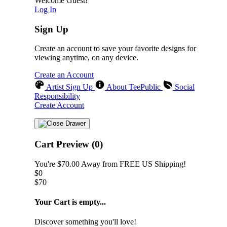
Welcome Guest!
Log In
Sign Up
Create an account to save your favorite designs for
viewing anytime, on any device.
Create an Account
Artist Sign Up
About TeePublic
Social
Responsibility
Create Account
Cart Preview (0)
You're
$70.00
Away from
FREE US Shipping!
$0
$70
Your Cart is empty...
Discover something you'll love!