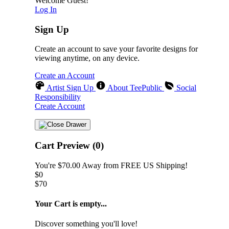
Welcome Guest!
Log In
Sign Up
Create an account to save your favorite designs for
viewing anytime, on any device.
Create an Account
Artist Sign Up
About TeePublic
Social
Responsibility
Create Account
Cart Preview (0)
You're
$70.00
Away from
FREE US Shipping!
$0
$70
Your Cart is empty...
Discover something you'll love!