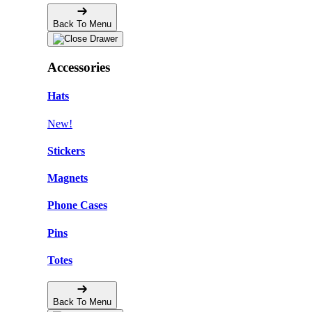
Back To Menu
Accessories
Hats
New!
Stickers
Magnets
Phone Cases
Pins
Totes
Back To Menu