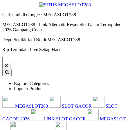
Cari kami di Google : MEGASLOT288
MEGASLOT288 : Link Alternatif Resmi Slot Gacor Terpopuler
2026 Gampang Cuan
Depo Sedikit Jadi Bukit MEGASLOT288
Rtp Terupdate Live Setiap Hari
Explore Categories
Popular Products
MEGASLOT288
SLOT GACOR
SLOT
GACOR 2026
LINK SLOT GACOR
MEGASLOT