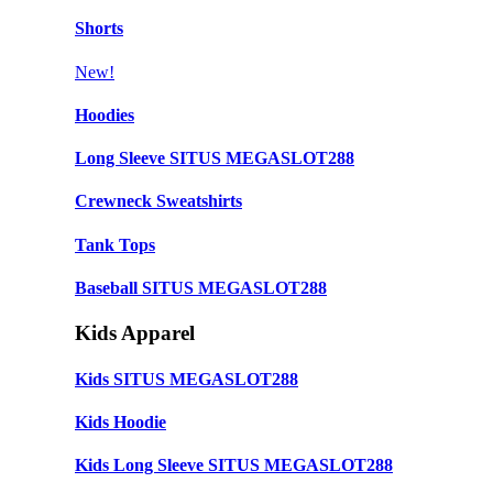
Shorts
New!
Hoodies
Long Sleeve SITUS MEGASLOT288
Crewneck Sweatshirts
Tank Tops
Baseball SITUS MEGASLOT288
Kids Apparel
Kids SITUS MEGASLOT288
Kids Hoodie
Kids Long Sleeve SITUS MEGASLOT288