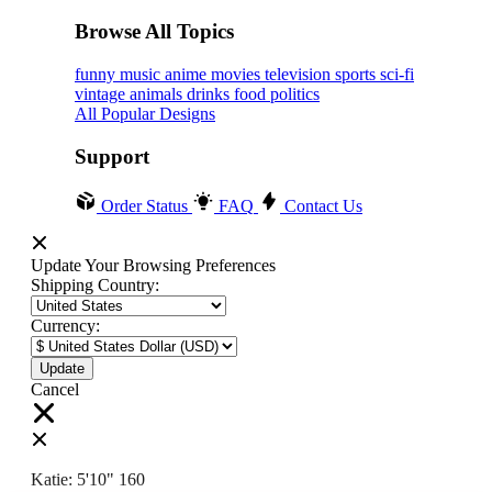
Browse All Topics
funny
music
anime
movies
television
sports
sci-fi
vintage
animals
drinks
food
politics
All Popular Designs
Support
Order Status
FAQ
Contact Us
Update Your Browsing Preferences
Shipping Country:
Currency:
Cancel
Katie:
5'10"
160