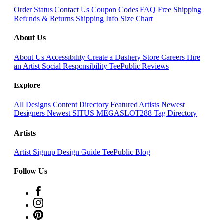
Order Status
Contact Us
Coupon Codes
FAQ
Free Shipping
Refunds & Returns
Shipping Info
Size Chart
About Us
About Us
Accessibility
Create a Dashery Store
Careers
Hire
an Artist
Social Responsibility
TeePublic Reviews
Explore
All Designs
Content Directory
Featured Artists
Newest
Designers
Newest SITUS MEGASLOT288
Tag Directory
Artists
Artist Signup
Design Guide
TeePublic Blog
Follow Us