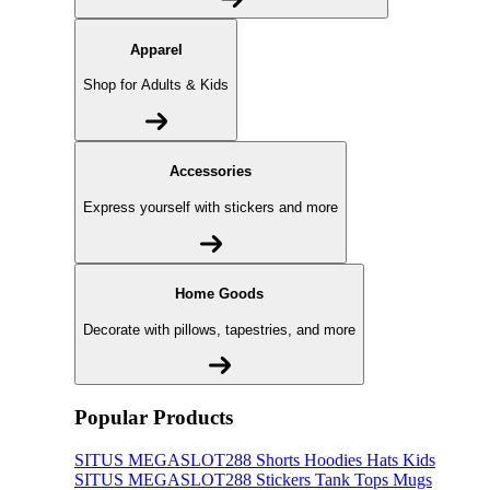
Apparel
Shop for Adults & Kids
Accessories
Express yourself with stickers and more
Home Goods
Decorate with pillows, tapestries, and more
Popular Products
SITUS MEGASLOT288
Shorts
Hoodies
Hats
Kids
SITUS MEGASLOT288
Stickers
Tank Tops
Mugs