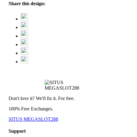
Share this design:
Don't love it? We'll fix it. For free.
100% Free Exchanges.
SITUS MEGASLOT288
Support